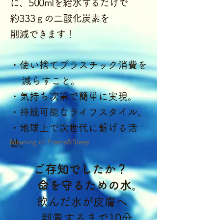
に、500mlを給水
するだけで
約333ｇの二酸化炭素を
削減できます！
・使い捨てプラスチック消費を
減らすこと。
・気持ち次第で簡単に実現。
・持続可能なライフスタイル。
・地球上で次世代に繋げる活
動。
Meaning of Freeze&Sleep
ご存知でしたか？​
命を守るための水。
飲んだ水が皮膚へ
到着するまで10分。