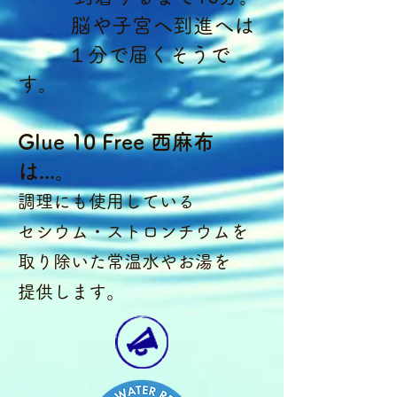
脳や子宮へ到進へは
１分で届くそうで
す。
Glue 10 Free 西麻布
は...。
調理にも使用している
セシウム・ストロンチウムを
取り除いた
常温水やお湯を
。
提供します