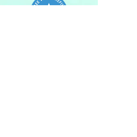
Shop
Get Your Coupon
Freeze&Sleep
Glue 10 Free 西麻布
090-8590-3873
2-21-8 Nishiazabu MinatoKu
Tokyo
106-0031
Japan
Copyright ©