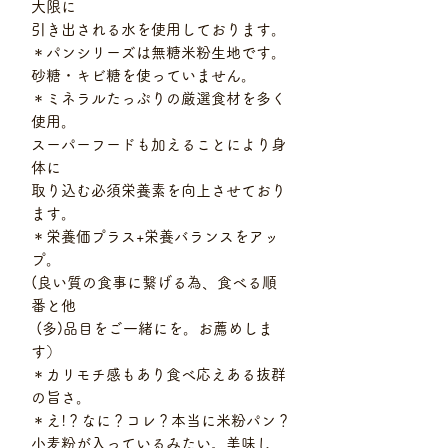
大限に
引き出される水を使用しております。
＊パンシリーズは無糖米粉生地です。
砂糖・キビ糖を使っていません。
＊ミネラルたっぷりの厳選食材を多く
使用。
スーパーフードも加えることにより身
体に
取り込む必須栄養素を向上させており
ます。
＊栄養価プラス+栄養バランスをアッ
プ。
(良い質の食事に繋げる為、食べる順
番と他
(多)品目をご一緒にを。お薦めしま
す）
＊カリモチ感もあり食べ応えある抜群
の旨さ。
＊え!？なに？コレ？本当に米粉パン？
小麦粉が入っているみたい。美味し